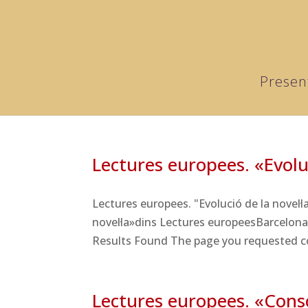
Presen
Lectures europees. «Evoluc
Lectures europees. "Evolució de la novel
novel·la»dins Lectures europeesBarcelona:
Results Found The page you requested cou
Lectures europees. «Consci