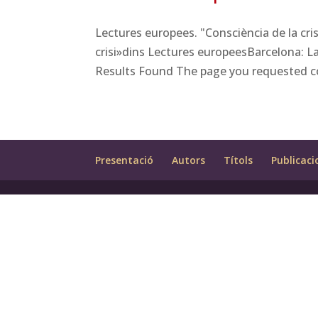
Lectures europees. "Consciència de la cr
crisi»dins Lectures europeesBarcelona: La
Results Found The page you requested cou
Presentació
Autors
Títols
Publicaci